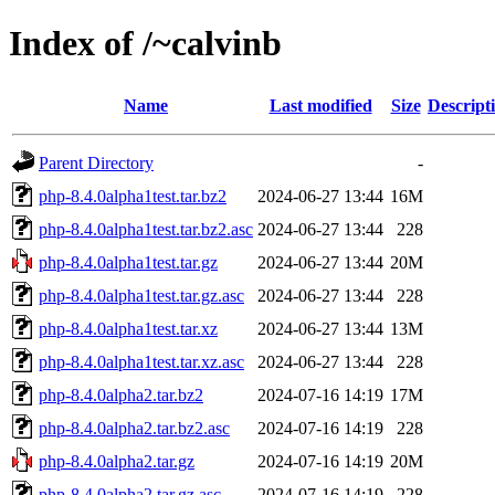
Index of /~calvinb
Name
Last modified
Size
Descript
Parent Directory
-
php-8.4.0alpha1test.tar.bz2
2024-06-27 13:44
16M
php-8.4.0alpha1test.tar.bz2.asc
2024-06-27 13:44
228
php-8.4.0alpha1test.tar.gz
2024-06-27 13:44
20M
php-8.4.0alpha1test.tar.gz.asc
2024-06-27 13:44
228
php-8.4.0alpha1test.tar.xz
2024-06-27 13:44
13M
php-8.4.0alpha1test.tar.xz.asc
2024-06-27 13:44
228
php-8.4.0alpha2.tar.bz2
2024-07-16 14:19
17M
php-8.4.0alpha2.tar.bz2.asc
2024-07-16 14:19
228
php-8.4.0alpha2.tar.gz
2024-07-16 14:19
20M
php-8.4.0alpha2.tar.gz.asc
2024-07-16 14:19
228