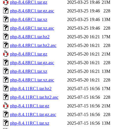
php-8.4.6RC1.tar.gz
2025-03-25 19:46
21M
php-8.4.6RC1.tar.gz.asc
2025-03-25 19:46
228
php-8.4.6RC1.tar.xz
2025-03-25 19:46
13M
php-8.4.6RC1.tar.xz.asc
2025-03-25 19:46
228
php-8.4.8RC1.tar.bz2
2025-05-20 16:21
17M
php-8.4.8RC1.tar.bz2.asc
2025-05-20 16:21
228
php-8.4.8RC1.tar.gz
2025-05-20 16:21
21M
php-8.4.8RC1.tar.gz.asc
2025-05-20 16:21
228
php-8.4.8RC1.tar.xz
2025-05-20 16:21
13M
php-8.4.8RC1.tar.xz.asc
2025-05-20 16:21
228
php-8.4.11RC1.tar.bz2
2025-07-15 16:56
17M
php-8.4.11RC1.tar.bz2.asc
2025-07-15 16:56
228
php-8.4.11RC1.tar.gz
2025-07-15 16:56
21M
php-8.4.11RC1.tar.gz.asc
2025-07-15 16:56
228
php-8.4.11RC1.tar.xz
2025-07-15 16:56
13M