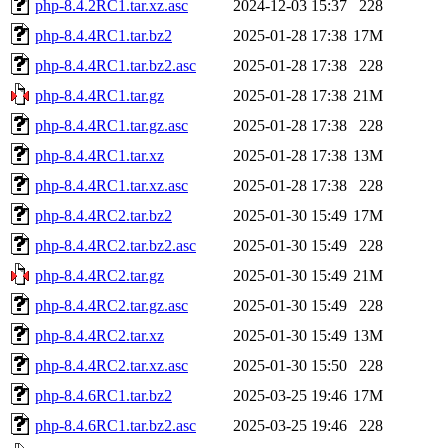
php-8.4.2RC1.tar.xz.asc
2024-12-03 15:37
228
php-8.4.4RC1.tar.bz2
2025-01-28 17:38
17M
php-8.4.4RC1.tar.bz2.asc
2025-01-28 17:38
228
php-8.4.4RC1.tar.gz
2025-01-28 17:38
21M
php-8.4.4RC1.tar.gz.asc
2025-01-28 17:38
228
php-8.4.4RC1.tar.xz
2025-01-28 17:38
13M
php-8.4.4RC1.tar.xz.asc
2025-01-28 17:38
228
php-8.4.4RC2.tar.bz2
2025-01-30 15:49
17M
php-8.4.4RC2.tar.bz2.asc
2025-01-30 15:49
228
php-8.4.4RC2.tar.gz
2025-01-30 15:49
21M
php-8.4.4RC2.tar.gz.asc
2025-01-30 15:49
228
php-8.4.4RC2.tar.xz
2025-01-30 15:49
13M
php-8.4.4RC2.tar.xz.asc
2025-01-30 15:50
228
php-8.4.6RC1.tar.bz2
2025-03-25 19:46
17M
php-8.4.6RC1.tar.bz2.asc
2025-03-25 19:46
228