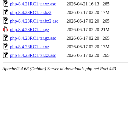
php-8.4.21RC1.tar.xz.asc
2026-04-21 16:13
265
php-8.4.23RC1.tar.bz2
2026-06-17 02:20
17M
php-8.4.23RC1.tar.bz2.asc
2026-06-17 02:20
265
php-8.4.23RC1.tar.gz
2026-06-17 02:20
21M
php-8.4.23RC1.tar.gz.asc
2026-06-17 02:20
265
php-8.4.23RC1.tar.xz
2026-06-17 02:20
13M
php-8.4.23RC1.tar.xz.asc
2026-06-17 02:20
265
Apache/2.4.68 (Debian) Server at downloads.php.net Port 443