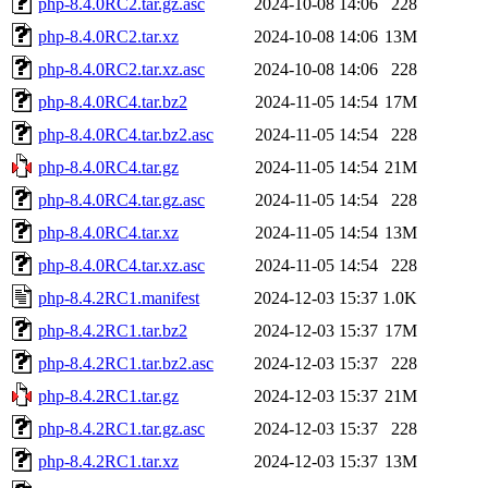
php-8.4.0RC2.tar.gz.asc
2024-10-08 14:06
228
php-8.4.0RC2.tar.xz
2024-10-08 14:06
13M
php-8.4.0RC2.tar.xz.asc
2024-10-08 14:06
228
php-8.4.0RC4.tar.bz2
2024-11-05 14:54
17M
php-8.4.0RC4.tar.bz2.asc
2024-11-05 14:54
228
php-8.4.0RC4.tar.gz
2024-11-05 14:54
21M
php-8.4.0RC4.tar.gz.asc
2024-11-05 14:54
228
php-8.4.0RC4.tar.xz
2024-11-05 14:54
13M
php-8.4.0RC4.tar.xz.asc
2024-11-05 14:54
228
php-8.4.2RC1.manifest
2024-12-03 15:37
1.0K
php-8.4.2RC1.tar.bz2
2024-12-03 15:37
17M
php-8.4.2RC1.tar.bz2.asc
2024-12-03 15:37
228
php-8.4.2RC1.tar.gz
2024-12-03 15:37
21M
php-8.4.2RC1.tar.gz.asc
2024-12-03 15:37
228
php-8.4.2RC1.tar.xz
2024-12-03 15:37
13M